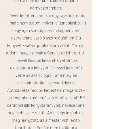
sem a családomban, sem a tágabb
környezetemben.
12 éves lehettem, amikor egy rajztanáromtól
- máig nem tudom, milyen elgondolásból :-)
- egy igen komoly, semmiképpen nem
gyerekeknek szóló asztrológiai témájú
könyvet kaptam jutalomkönyvként. Ma már
tudom, hogy ez csak a Sors keze lehetett. 4-
5 évvel később kezembe vettem és
elolvastam a könyvet, és ezzel kezdetét
vette az asztrológia iránti mély és
csillapíthatatlan szenvedélyem.
Autodidakta módon képeztem magam, 20-
as éveimben már egész tekintélyes, 40-50
darabból álló könyvtáram volt, nevesebbnél
nevesebb szerzőktől. Ami, vagy inkább aki
még hiányzott, az a Mester volt, akitől
tanulhatok. Sokáig nem találtam a