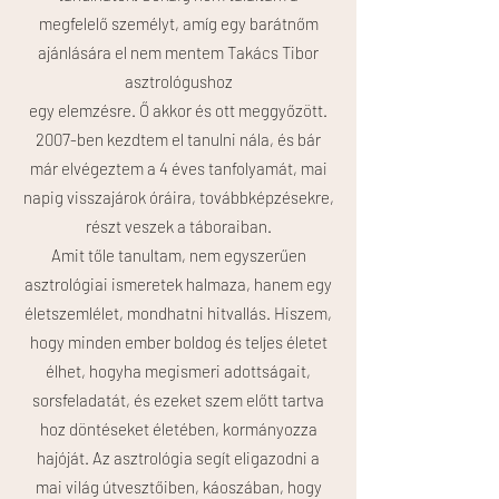
megfelelő személyt, amíg egy barátnőm
ajánlására el nem mentem Takács Tibor
asztrológushoz
egy elemzésre. Ő akkor és ott meggyőzött.
2007-ben kezdtem el tanulni nála, és bár
már elvégeztem a 4 éves tanfolyamát, mai
napig visszajárok óráira, továbbképzésekre,
részt veszek a táboraiban.
Amit tőle tanultam, nem egyszerűen
asztrológiai ismeretek halmaza, hanem egy
életszemlélet, mondhatni hitvallás. Hiszem,
hogy minden ember boldog és teljes életet
élhet, hogyha megismeri adottságait,
sorsfeladatát, és ezeket szem előtt tartva
hoz döntéseket életében, kormányozza
hajóját. Az asztrológia segít eligazodni a
mai világ útvesztőiben, káoszában, hogy