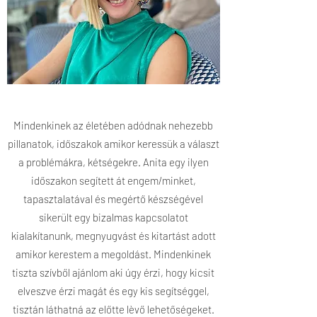
Mindenkinek az életében adódnak nehezebb
pillanatok, időszakok amikor keressük a választ
a problémákra, kétségekre. Anita egy ilyen
időszakon segített át engem/minket,
tapasztalatával és megértő készségével
sikerült egy bizalmas kapcsolatot
kialakítanunk, megnyugvást és kitartást adott
amikor kerestem a megoldást. Mindenkinek
tiszta szívből ajánlom aki úgy érzi, hogy kicsit
elveszve érzi magát és egy kis segítséggel,
tisztán láthatná az előtte lèvő lehetőségeket.