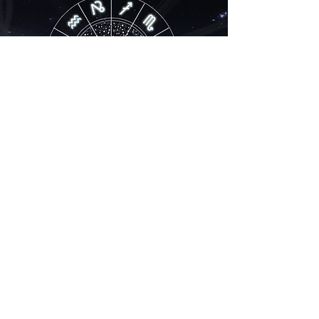
Szinasztria
12.000,- Ft
A felállított születési horoszkópok alapján a
két horoszkóp (pár, szülő-gyerek,
üzlettársak stb.) összevetése, tanácsadás a
kapcsolat lehető legpozitívabb működtetése